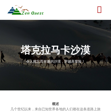
跳
转
到
主
要
内
容
塔克拉马卡沙漠
令人难忘而有趣的沙漠，穿越高冒险！
概述
几个世纪以来，来自已知世界各地的人们都在这条道路上旅