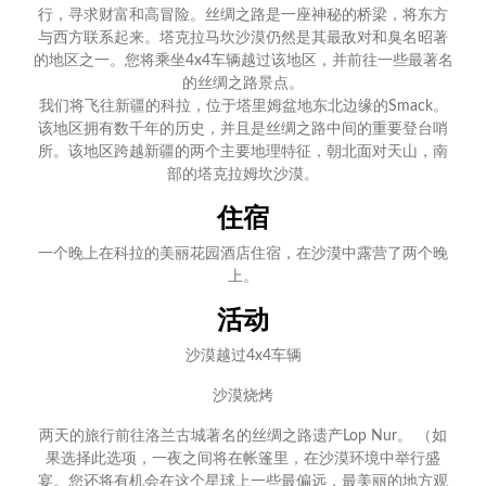
行，寻求财富和高冒险。丝绸之路是一座神秘的桥梁，将东方
与西方联系起来。塔克拉马坎沙漠仍然是其最敌对和臭名昭著
的地区之一。您将乘坐4x4车辆越过该地区，并前往一些最著名
的丝绸之路景点。
我们将飞往新疆的科拉，位于塔里姆盆地东北边缘的Smack。
该地区拥有数千年的历史，并且是丝绸之路中间的重要登台哨
所。该地区跨越新疆的两个主要地理特征，朝北面对天山，南
部的塔克拉姆坎沙漠。
住宿
一个晚上在科拉的美丽花园酒店住宿，在沙漠中露营了两个晚
上。
活动
沙漠越过4x4车辆
沙漠烧烤
两天的旅行前往洛兰古城著名的丝绸之路遗产Lop Nur。 （如
果选择此选项，一夜之间将在帐篷里，在沙漠环境中举行盛
宴。您还将有机会在这个星球上一些最偏远，最美丽的地方观