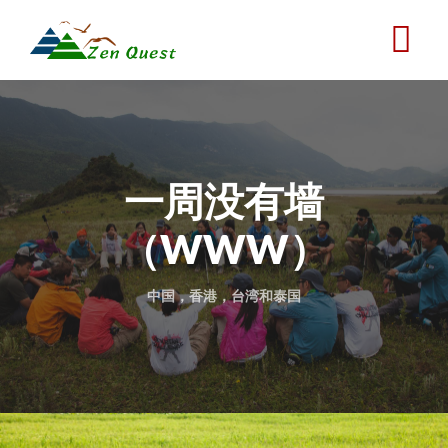
跳
转
到
主
要
内
容
一周没有墙
（WWW）
中国，香港，台湾和泰国