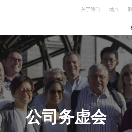
跳
Seconda
关于我们
地点
转
到
主
要
内
容
公司务虚会