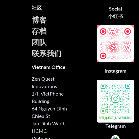
社区
Social
小红书
博客
存档
团队
联系我们
Vietnam Office
Instagram
Zen Quest
Innovations
1/f, VietPhone
Building
64 Nguyen Dinh
Chieu St
Tan Dinh Ward,
Telegram
HCMC
Vietnam.