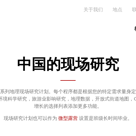
跳
Seconda
关于我们
地点
转
到
主
要
内
容
中国的现场研究
系列地理现场研究计划。每个程序都是根据您的特定需求量身定
学研究，旅游业影响研究，地理数据，开放式街道地图，Google
增长的选择列表添加更多功能。
现场研究计划也可以作为
微型露营
设置是班级长时间毕业。