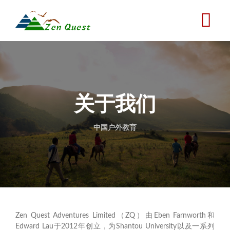
跳
转
到
主
要
内
容
关于我们
中国户外教育
Zen Quest Adventures Limited（ZQ）由Eben Farnworth和
Edward Lau于2012年创立，为Shantou University以及一系列