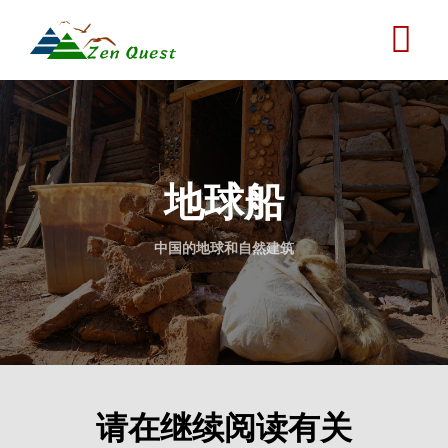
跳
转
到
主
要
内
容
地球船
中国的地球和自然建筑
请在继续阅读有关