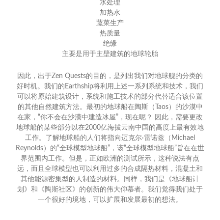
水处理
加热水
蔬菜生产
热质量
绝缘
主要是用于主壁建筑的地球轮胎
因此，出于Zen Quests的目的，是列出我们对地球舰的分类的
好时机。我们的Earthship将利用上述一系列系统和技术，我们
可以将原始建筑设计，系统和施工技术的部分代替适合该位置
的其他自然建筑方法。最初的地球船在陶斯（Taos）的沙漠中
在家，“你不会在沙漠中建造冰屋”，现在呢？ 因此，需要更改
地球船的某些部分以在2000亿海拔云南中国的高度上最有效地
工作。了解地球船的人们将指向迈克尔·雷诺兹（Michael
Reynolds）的“全球模型地球船”，该“全球模型地球船”旨在在世
界范围内工作。但是，正如欧洲的测试所示，这种说法有点
远，而且全球模型也可以利用过多的合成隔热材料，混凝土和
其他能源密集型的人制造的材料。同样，我们是《地球船计
划》和《陶斯社区》的创新的伟大仰慕者。我们觉得我们处于
一个很好的境地，可以扩展和发展最初的想法。