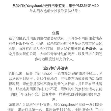
从我们的Yangshuo站进行污染监测，用于PM2.5和PM10
单击图表选项卡以获取最佳结果：
住宿
在该地区及其周围的住宿很容易找到，有许多不同的住宿地点
和多种服务标准。但是，如果您想花时间享受远离城市的美妙
风景，而没有西街人群的喧嚣，那么我们想推荐
山务虚会
。无
论是作为我们公司，大学和青年计划的场所，以及寻求在阳朔
乡村地区度过时光的个人。
旅行和户外运动
长期以来，扬舒（Yangshuo）一直在受欢迎的旅游小径上，所
以从这里到这里，寻找住宿地点，寻找吃东西或要做的活动都
很容易。即使您是那种不喜欢剂量的旅行者，并且正在寻找冒
险，那么逃离周围的村庄并不远，看到其中的乡村生活与以前
的数千年保持不变。就像水牛一样耕种泥砖制成的田野和房
屋。
如果您之后是您的户外冒险，那么Yangshuo还提供一系列室外
运动，攀岩获得第一名。攀岩始于1992年，托德·斯金纳（Todd