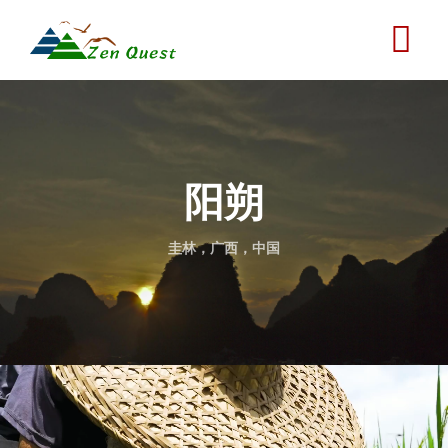
跳
转
到
主
要
内
容
阳朔
圭林，广西，中国